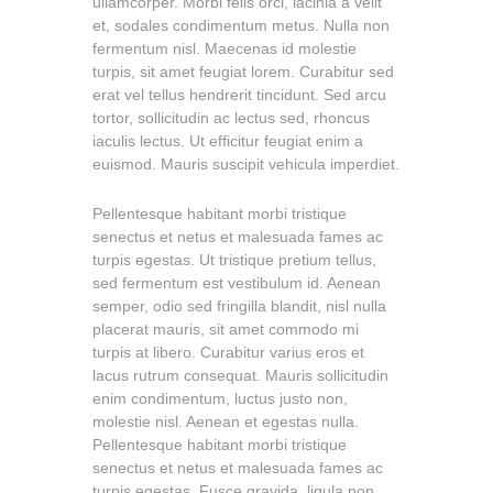
ullamcorper. Morbi felis orci, lacinia a velit
et, sodales condimentum metus. Nulla non
fermentum nisl. Maecenas id molestie
turpis, sit amet feugiat lorem. Curabitur sed
erat vel tellus hendrerit tincidunt. Sed arcu
tortor, sollicitudin ac lectus sed, rhoncus
iaculis lectus. Ut efficitur feugiat enim a
euismod. Mauris suscipit vehicula imperdiet.
Pellentesque habitant morbi tristique
senectus et netus et malesuada fames ac
turpis egestas. Ut tristique pretium tellus,
sed fermentum est vestibulum id. Aenean
semper, odio sed fringilla blandit, nisl nulla
placerat mauris, sit amet commodo mi
turpis at libero. Curabitur varius eros et
lacus rutrum consequat. Mauris sollicitudin
enim condimentum, luctus justo non,
molestie nisl. Aenean et egestas nulla.
Pellentesque habitant morbi tristique
senectus et netus et malesuada fames ac
turpis egestas. Fusce gravida, ligula non